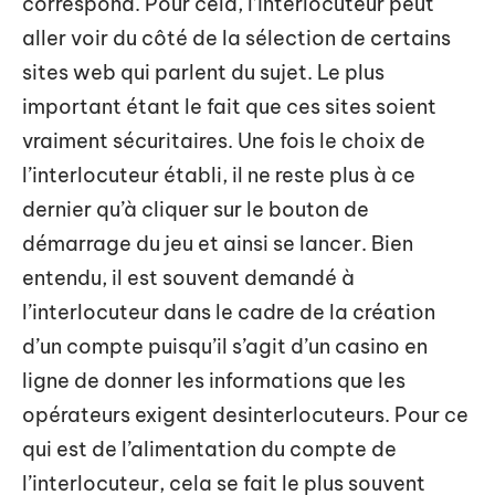
correspond. Pour cela, l’interlocuteur peut
aller voir du côté de la sélection de certains
sites web qui parlent du sujet. Le plus
important étant le fait que ces sites soient
vraiment sécuritaires. Une fois le choix de
l’interlocuteur établi, il ne reste plus à ce
dernier qu’à cliquer sur le bouton de
démarrage du jeu et ainsi se lancer. Bien
entendu, il est souvent demandé à
l’interlocuteur dans le cadre de la création
d’un compte puisqu’il s’agit d’un casino en
ligne de donner les informations que les
opérateurs exigent desinterlocuteurs. Pour ce
qui est de l’alimentation du compte de
l’interlocuteur, cela se fait le plus souvent