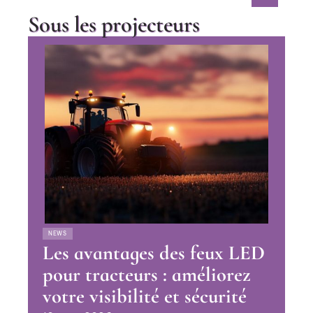
Sous les projecteurs
NEWS
Les avantages des feux LED
pour tracteurs : améliorez
votre visibilité et sécurité