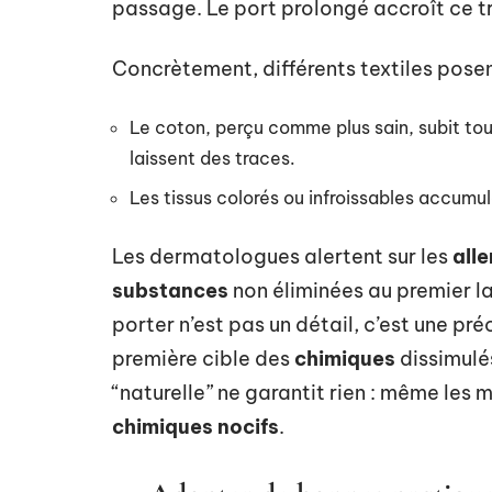
passage. Le port prolongé accroît ce tr
Concrètement, différents textiles posen
Le coton, perçu comme plus sain, subit to
laissent des traces.
Les tissus colorés ou infroissables accumu
Les dermatologues alertent sur les
all
substances
non éliminées au premier l
porter n’est pas un détail, c’est une pr
première cible des
chimiques
dissimulés
“naturelle” ne garantit rien : même les
chimiques nocifs
.