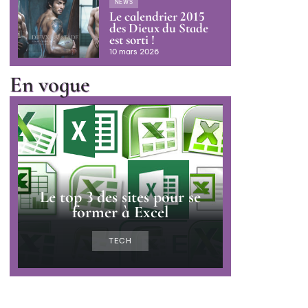
NEWS
Le calendrier 2015
des Dieux du Stade
est sorti !
10 mars 2026
En vogue
Le top 3 des sites pour se
former à Excel
TECH