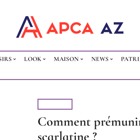
SIRS
LOOK
MAISON
NEWS
PATR
VITALITÉ
Comment prémunir 
scarlatine ?