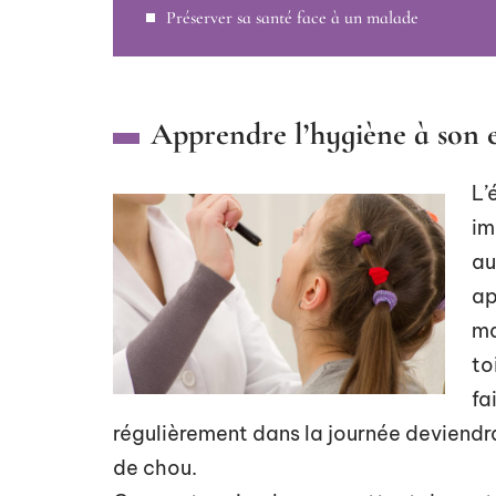
Préserver sa santé face à un malade
Apprendre l’hygiène à son 
L’
im
au
ap
ma
to
fa
régulièrement dans la journée deviendra
de chou.