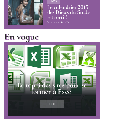
NEWS
Le calendrier 2015
des Dieux du Stade
est sorti !
10 mars 2026
En vogue
Le top 3 des sites pour se
former à Excel
TECH