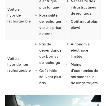
électrique
Nécessite des
plus longue
infrastructures
Voiture
de recharge
Possibilité
hybride
rechargeable
de recharger
Coût initial plus
via une prise
élevé
externe
Pas de
Autonomie
dépendance
électrique
aux bornes
limitée
Voiture
de recharge
Moins
hybride non
rechargeable
Coût initial
d’économies de
souvent plus
carburant sur
bas
de longs trajets