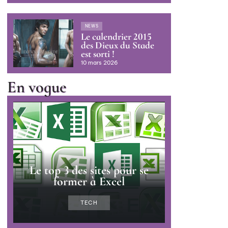
NEWS
Le calendrier 2015
des Dieux du Stade
est sorti !
10 mars 2026
En vogue
Le top 3 des sites pour se
former à Excel
TECH