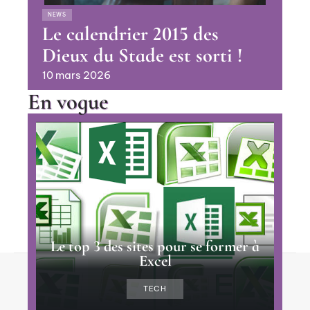
NEWS
Le calendrier 2015 des
Dieux du Stade est sorti !
10 mars 2026
En vogue
Le top 3 des sites pour se former à
Excel
Contact
Mentions Légales
Sitemap
TECH
© 2025 | apca-az.org