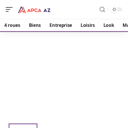
4 roues
Biens
Entreprise
Loisirs
Look
M