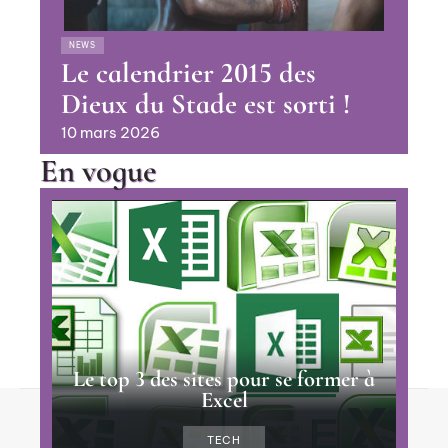
NEWS
Le calendrier 2015 des
Dieux du Stade est sorti !
10 mars 2026
En vogue
Le top 3 des sites pour se former à
Excel
Contact
Mentions Légales
Sitemap
TECH
© 2025 | apca-az.org