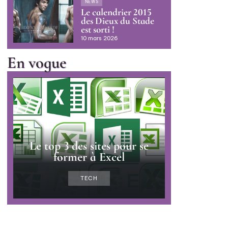
NEWS
Le calendrier 2015
des Dieux du Stade
est sorti !
10 mars 2026
En vogue
Le top 3 des sites pour se
former à Excel
TECH