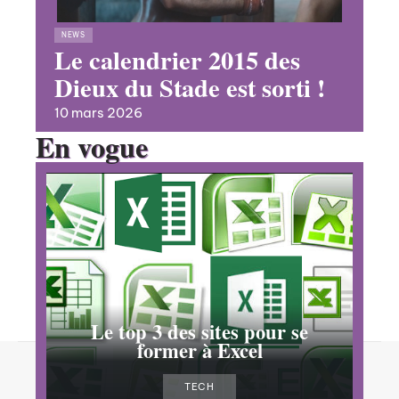
NEWS
Le calendrier 2015 des
Dieux du Stade est sorti !
10 mars 2026
En vogue
Le top 3 des sites pour se
former à Excel
Contact
Mentions Légales
Sitemap
TECH
© 2025 | apca-az.org