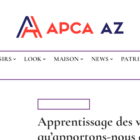
SIRS
LOOK
MAISON
NEWS
PATR
VIE DE FAMILLE
Apprentissage des v
qu’apportons-nous d