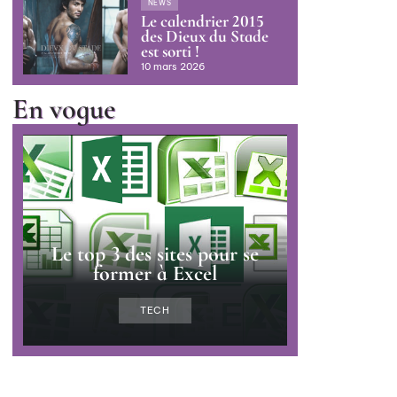
NEWS
Le calendrier 2015
des Dieux du Stade
est sorti !
10 mars 2026
En vogue
Le top 3 des sites pour se
former à Excel
TECH