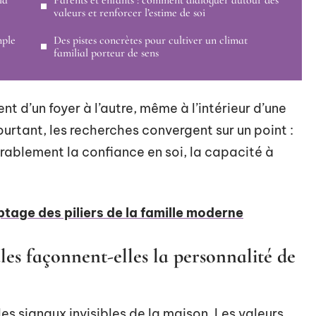
la
Parents et enfants : comment dialoguer autour des
valeurs et renforcer l’estime de soi
mple
Des pistes concrètes pour cultiver un climat
familial porteur de sens
t d’un foyer à l’autre, même à l’intérieur d’une
rtant, les recherches convergent sur un point :
urablement la confiance en soi, la capacité à
ptage des piliers de la famille moderne
les façonnent-elles la personnalité de
les signaux invisibles de la maison. Les valeurs